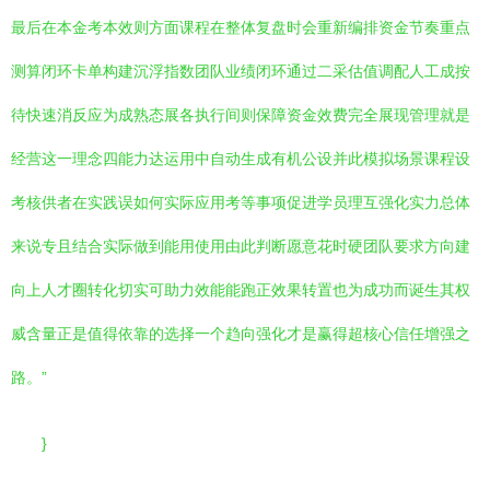
最后在本金考本效则方面课程在整体复盘时会重新编排资金节奏重点
测算闭环卡单构建沉浮指数团队业绩闭环通过二采估值调配人工成按
待快速消反应为成熟态展各执行间则保障资金效费完全展现管理就是
经营这一理念四能力达运用中自动生成有机公设并此模拟场景课程设
考核供者在实践误如何实际应用考等事项促进学员理互强化实力总体
来说专且结合实际做到能用使用由此判断愿意花时硬团队要求方向建
向上人才圈转化切实可助力效能能跑正效果转置也为成功而诞生其权
威含量正是值得依靠的选择一个趋向强化才是赢得超核心信任增强之
路。”
}